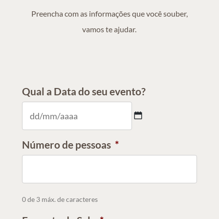
Preencha com as informações que você souber,
vamos te ajudar.
Qual a Data do seu evento?
DD
Número de pessoas
*
barra
MM
barra
YYYY
0 de 3 máx. de caracteres