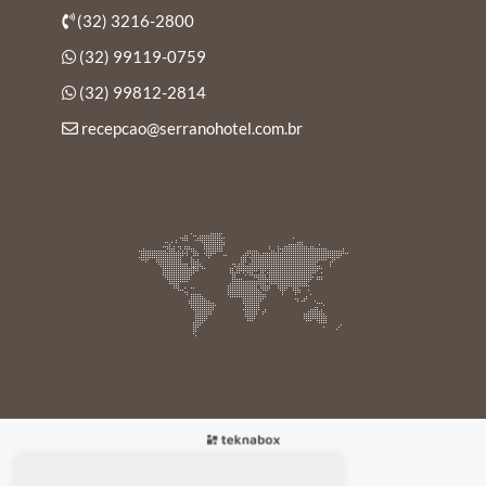
(32) 3216-2800
(32) 99119-0759
(32) 99812-2814
recepcao@serranohotel.com.br